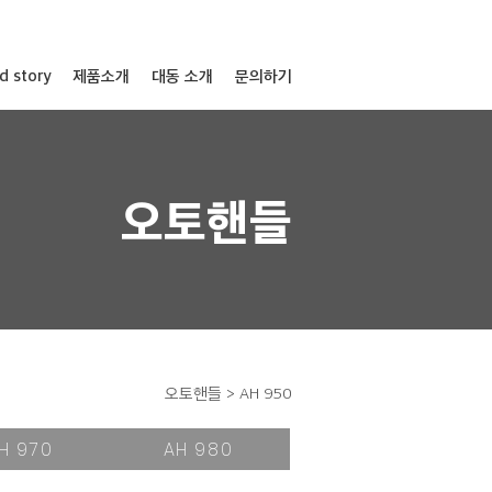
d story
제품소개
대동 소개
문의하기
오토핸들
오토핸들 >
AH 950
H 970
AH 980