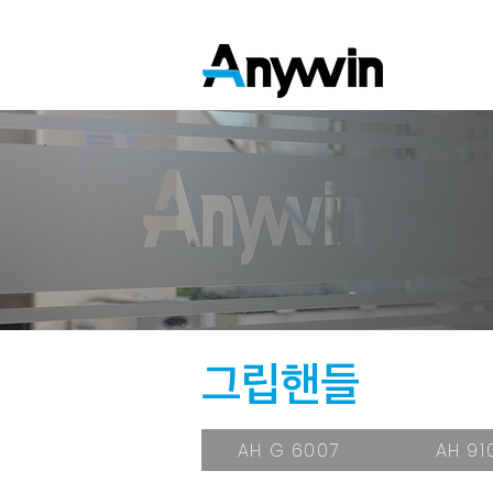
​그립핸들
AH G 6007
AH 91