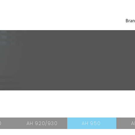
Bran
0
AH 920/930
AH 950
A